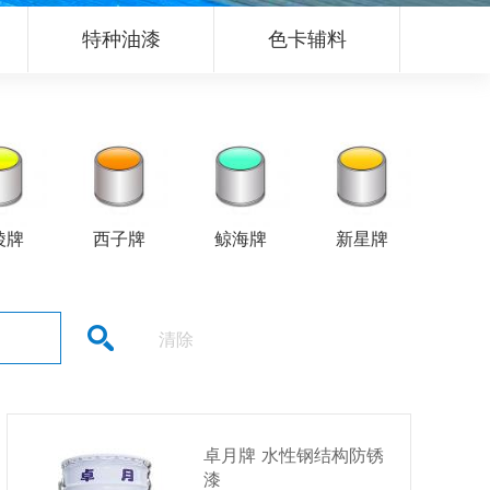
特种油漆
色卡辅料
陵牌
西子牌
鲸海牌
新星牌
清除
卓月牌 水性钢结构防锈
漆