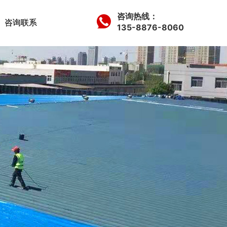
咨询热线：
咨询联系
135-8876-8060