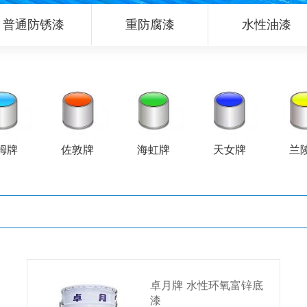
普通防锈漆
重防腐漆
水性油漆
姆牌
佐敦牌
海虹牌
天女牌
兰
卓月牌 水性环氧富锌底
漆