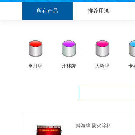
所有产品
推荐用漆
卓月牌
开林牌
大桥牌
卡
鲸海牌 防火涂料