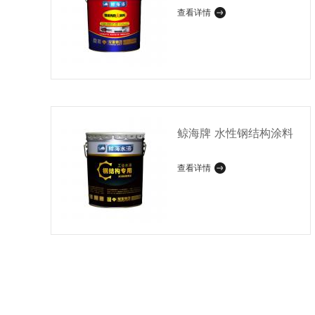
查看详情
鲸海牌 水性钢结构涂料
查看详情