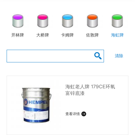
开林牌
大桥牌
卡姆牌
佐敦牌
海虹牌
清除
海虹老人牌 179CE环氧
富锌底漆
查看详情