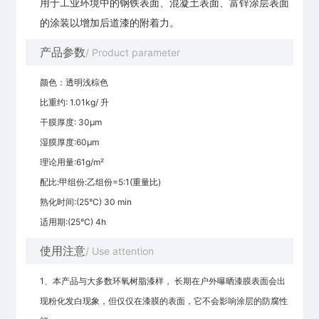
用于工业环境中的钢铁表面、混凝土表面、富锌涂层表面
的涂装以增加后道漆的附着力。
产品参数
/ Product parameter
颜色：透明浅棕色
比重约: 1.01kg/ 升
干膜厚度: 30μm
湿膜厚度:60μm
理论用量:61g/m²
配比:甲组份:乙组份=5:1(重量比)
熟化时间:(25°C) 30 min
适用期:(25°C) 4h
使用注意
/ Use attention
1、本产品与大多数环氧树脂漆样， 长期在户外曝晒漆膜表面会出
现粉化发白现象，但仅仅在漆膜的表面，它不会影响涂层的防腐性